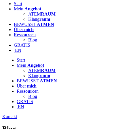
Start
Mein
Angebot
ATEM
RAUM
Klang
raum
BEWUSST
ATMEN
Über
mich
Res
source
n
Blog
GRATIS
EN
Start
Mein
Angebot
ATEM
RAUM
Klang
raum
BEWUSST
ATMEN
Über
mich
Res
source
n
Blog
GRATIS
EN
Kontakt
Blog