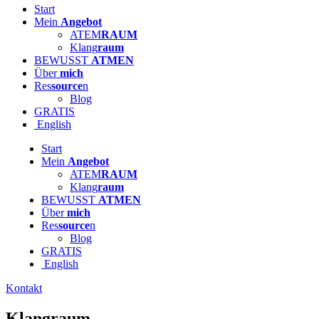
Start
Mein
Angebot
ATEM
RAUM
Klang
raum
BEWUSST
ATMEN
Über
mich
Res
source
n
Blog
GRATIS
English
Start
Mein
Angebot
ATEM
RAUM
Klang
raum
BEWUSST
ATMEN
Über
mich
Res
source
n
Blog
GRATIS
English
Kontakt
Klangraum