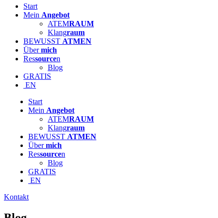
Start
Mein
Angebot
ATEM
RAUM
Klang
raum
BEWUSST
ATMEN
Über
mich
Res
source
n
Blog
GRATIS
EN
Start
Mein
Angebot
ATEM
RAUM
Klang
raum
BEWUSST
ATMEN
Über
mich
Res
source
n
Blog
GRATIS
EN
Kontakt
Blog