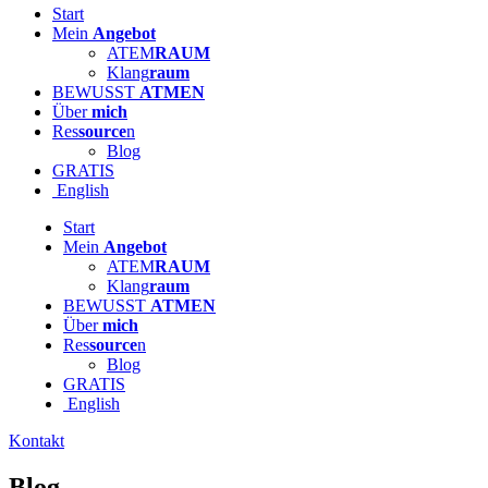
Start
Mein
Angebot
ATEM
RAUM
Klang
raum
BEWUSST
ATMEN
Über
mich
Res
source
n
Blog
GRATIS
English
Start
Mein
Angebot
ATEM
RAUM
Klang
raum
BEWUSST
ATMEN
Über
mich
Res
source
n
Blog
GRATIS
English
Kontakt
Blog