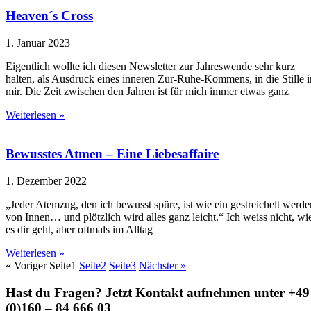
Heaven´s Cross
1. Januar 2023
Eigentlich wollte ich diesen Newsletter zur Jahreswende sehr kurz
halten, als Ausdruck eines inneren Zur-Ruhe-Kommens, in die Stille i
mir. Die Zeit zwischen den Jahren ist für mich immer etwas ganz
Weiterlesen »
Bewusstes Atmen – Eine Liebesaffaire
1. Dezember 2022
„Jeder Atemzug, den ich bewusst spüre, ist wie ein gestreichelt werde
von Innen… und plötzlich wird alles ganz leicht.“ Ich weiss nicht, wi
es dir geht, aber oftmals im Alltag
Weiterlesen »
« Voriger
Seite
1
Seite
2
Seite
3
Nächster »
Hast du Fragen? Jetzt Kontakt aufnehmen unter +49
(0)160 – 84 666 03