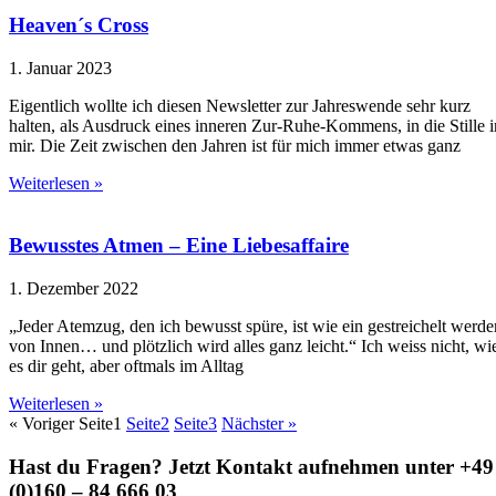
Heaven´s Cross
1. Januar 2023
Eigentlich wollte ich diesen Newsletter zur Jahreswende sehr kurz
halten, als Ausdruck eines inneren Zur-Ruhe-Kommens, in die Stille i
mir. Die Zeit zwischen den Jahren ist für mich immer etwas ganz
Weiterlesen »
Bewusstes Atmen – Eine Liebesaffaire
1. Dezember 2022
„Jeder Atemzug, den ich bewusst spüre, ist wie ein gestreichelt werde
von Innen… und plötzlich wird alles ganz leicht.“ Ich weiss nicht, wi
es dir geht, aber oftmals im Alltag
Weiterlesen »
« Voriger
Seite
1
Seite
2
Seite
3
Nächster »
Hast du Fragen? Jetzt Kontakt aufnehmen unter +49
(0)160 – 84 666 03