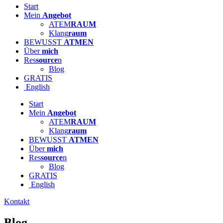
Start
Mein
Angebot
ATEM
RAUM
Klang
raum
BEWUSST
ATMEN
Über
mich
Res
source
n
Blog
GRATIS
English
Start
Mein
Angebot
ATEM
RAUM
Klang
raum
BEWUSST
ATMEN
Über
mich
Res
source
n
Blog
GRATIS
English
Kontakt
Blog