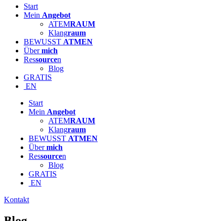
Start
Mein
Angebot
ATEM
RAUM
Klang
raum
BEWUSST
ATMEN
Über
mich
Res
source
n
Blog
GRATIS
EN
Start
Mein
Angebot
ATEM
RAUM
Klang
raum
BEWUSST
ATMEN
Über
mich
Res
source
n
Blog
GRATIS
EN
Kontakt
Blog