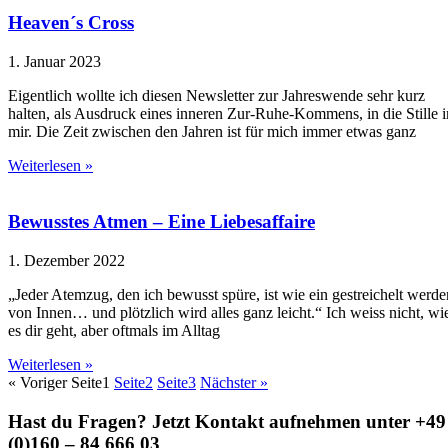
Heaven´s Cross
1. Januar 2023
Eigentlich wollte ich diesen Newsletter zur Jahreswende sehr kurz
halten, als Ausdruck eines inneren Zur-Ruhe-Kommens, in die Stille i
mir. Die Zeit zwischen den Jahren ist für mich immer etwas ganz
Weiterlesen »
Bewusstes Atmen – Eine Liebesaffaire
1. Dezember 2022
„Jeder Atemzug, den ich bewusst spüre, ist wie ein gestreichelt werde
von Innen… und plötzlich wird alles ganz leicht.“ Ich weiss nicht, wi
es dir geht, aber oftmals im Alltag
Weiterlesen »
« Voriger
Seite
1
Seite
2
Seite
3
Nächster »
Hast du Fragen? Jetzt Kontakt aufnehmen unter +49
(0)160 – 84 666 03