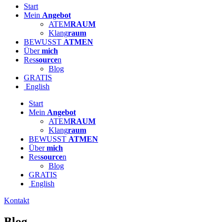
Start
Mein
Angebot
ATEM
RAUM
Klang
raum
BEWUSST
ATMEN
Über
mich
Res
source
n
Blog
GRATIS
English
Start
Mein
Angebot
ATEM
RAUM
Klang
raum
BEWUSST
ATMEN
Über
mich
Res
source
n
Blog
GRATIS
English
Kontakt
Blog