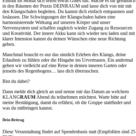
Einmal im Monat sich selbst etwas Gutes tun. Mache es dir gemütlich
in den Räumen der Praxis DEINRAUM und lasse dich von mir mit
den Klangschalen begleiten. Du kannst dich einfach entspannen und
loslassen. Die Schwingungen der Klangschalen haben eine
harmonisierende Wirkung auf unseren Körper und unser
Nervensystem und schaffen zugleich wieder Zugang zu Ressourcen
und Kreativität. Der innere Akku kann sich wieder neu laden und mit
klarer Intension kannst du deinen Wünschen eine neue Richtung
geben.
Manchmal braucht es nur das sinnlich Erleben des Klangs, deine
Erlaubnis zu fühlen oder die Hingabe ins Urvertrauen. Ein andermal
gehen wir vielleicht auf eine Reise in deinen inneren Garten oder
jenseits des Regenbogens… lass dich überraschen.
Bist du dabei?
Dann melde dich gleich an und nenne mir das Datum an welchem
KLANG
RAUM
Abend du teilnehmen möchtest. Warte bitte auf
meine Bestätigung, damit du erfährst, ob die Gruppe stattfindet und
was du mitbringen kannst.
Dein Beitrag
Diese Veranstaltung findet auf Spendenbasis statt (Empfohlen sind 25