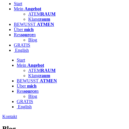
Start
Mein
Angebot
ATEM
RAUM
Klang
raum
BEWUSST
ATMEN
Über
mich
Res
source
n
Blog
GRATIS
English
Start
Mein
Angebot
ATEM
RAUM
Klang
raum
BEWUSST
ATMEN
Über
mich
Res
source
n
Blog
GRATIS
English
Kontakt
Blog