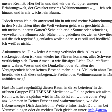
unsere Realität. Hier tief in uns sind wir der Schöpfer unserer
Erfahrungswelt, der Gestalter unseres Weltinnenraumes – „… ich seh
hinaus, und in mir wächst ein Baum…“
Jedoch wenn ich nicht anwesend bin in mir und meine Wahrnehmung
in den Nachrichten über die Welt verloren geht, was geschieht dann
mit meinem inneren Garten? Scheint hier dir Sonne oder schneit es,
verwelken die Blumen oder blühen und gedeihen sie, ziehen Gewitter
auf die sich regelmäßig entladen wollen oder ist es still und friedlich?
Ich weiß es nicht…
Ankommen bei Dir – Jeder Atemzug verbindet dich. Alles was
steckengeblieben ist kann wieder ins Fließen kommen, alles Schwere
verflüchtigt sich. Denn Atmen ist wie flüssiges Licht. Es durchflutet
unser wahres Wesen und die Dunkelheit oder Schatten der
Vergangenheit haben keinen Bestand mehr in uns. Vielleicht ahnst D
bereits, wie sich diese unbegrenzte Freiheit des Weltinnenraums in Di
anfühlen mag?
Hast Du Lust regelmäßig diesen Raum in dir zu betreten? In der
offenen Gruppe: FELT
SENSE
Meditation – Online geben wir allem
Raum was heute spürbar wird in Dir. Es ist ein wundervoller Weg
anzukommen in Deiner Präsenz und wahrzunehmen, wie die
Lebensenergie Dich durchströmt. Weitere Infos findet Du unten bei
Veranstaltungen oder du meldest Dich gleich an unter:
info@atem-