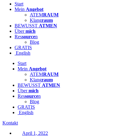
Start
Mein
Angebot
ATEM
RAUM
Klang
raum
BEWUSST
ATMEN
Über
mich
Res
source
n
Blog
GRATIS
English
Start
Mein
Angebot
ATEM
RAUM
Klang
raum
BEWUSST
ATMEN
Über
mich
Res
source
n
Blog
GRATIS
English
Kontakt
April 1, 2022