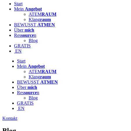
Start
Mein
Angebot
ATEM
RAUM
Klang
raum
BEWUSST
ATMEN
Über
mich
Res
source
n
Blog
GRATIS
EN
Start
Mein
Angebot
ATEM
RAUM
Klang
raum
BEWUSST
ATMEN
Über
mich
Res
source
n
Blog
GRATIS
EN
Kontakt
Blog