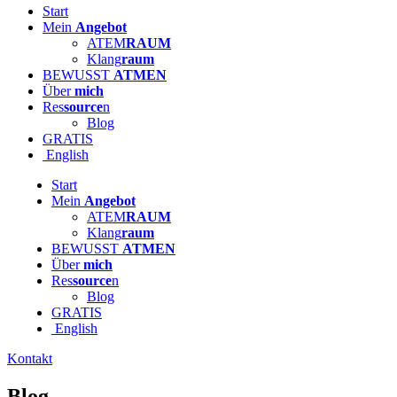
Start
Mein
Angebot
ATEM
RAUM
Klang
raum
BEWUSST
ATMEN
Über
mich
Res
source
n
Blog
GRATIS
English
Start
Mein
Angebot
ATEM
RAUM
Klang
raum
BEWUSST
ATMEN
Über
mich
Res
source
n
Blog
GRATIS
English
Kontakt
Blog