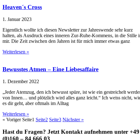
Heaven´s Cross
1. Januar 2023
Eigentlich wollte ich diesen Newsletter zur Jahreswende sehr kurz
halten, als Ausdruck eines inneren Zur-Ruhe-Kommens, in die Stille i
mir. Die Zeit zwischen den Jahren ist für mich immer etwas ganz
Weiterlesen »
Bewusstes Atmen – Eine Liebesaffaire
1. Dezember 2022
„Jeder Atemzug, den ich bewusst spüre, ist wie ein gestreichelt werde
von Innen… und plötzlich wird alles ganz leicht.“ Ich weiss nicht, wi
es dir geht, aber oftmals im Alltag
Weiterlesen »
« Voriger
Seite
1
Seite
2
Seite
3
Nächster »
Hast du Fragen? Jetzt Kontakt aufnehmen unter +49
(0)160 – 84 666 03