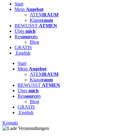
Start
Mein
Angebot
ATEM
RAUM
Klang
raum
BEWUSST
ATMEN
Über
mich
Res
source
n
Blog
GRATIS
English
Start
Mein
Angebot
ATEM
RAUM
Klang
raum
BEWUSST
ATMEN
Über
mich
Res
source
n
Blog
GRATIS
English
Kontakt