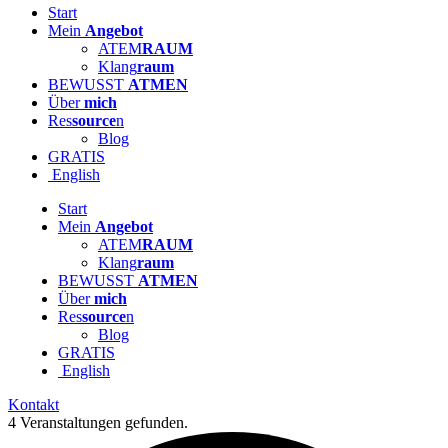
Start
Mein
Angebot
ATEM
RAUM
Klang
raum
BEWUSST
ATMEN
Über
mich
Res
source
n
Blog
GRATIS
English
Start
Mein
Angebot
ATEM
RAUM
Klang
raum
BEWUSST
ATMEN
Über
mich
Res
source
n
Blog
GRATIS
English
Kontakt
4 Veranstaltungen gefunden.