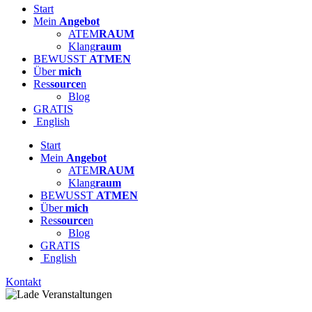
Start
Mein
Angebot
ATEM
RAUM
Klang
raum
BEWUSST
ATMEN
Über
mich
Res
source
n
Blog
GRATIS
English
Start
Mein
Angebot
ATEM
RAUM
Klang
raum
BEWUSST
ATMEN
Über
mich
Res
source
n
Blog
GRATIS
English
Kontakt