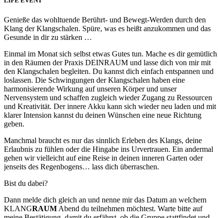
LIFE EVENT
Genieße das wohltuende Berührt- und Bewegt-Werden durch den
Klang der Klangschalen. Spüre, was es heißt anzukommen und das
Gesunde in dir zu stärken …
Einmal im Monat sich selbst etwas Gutes tun. Mache es dir gemütlich
in den Räumen der Praxis DEINRAUM und lasse dich von mir mit
den Klangschalen begleiten. Du kannst dich einfach entspannen und
loslassen. Die Schwingungen der Klangschalen haben eine
harmonisierende Wirkung auf unseren Körper und unser
Nervensystem und schaffen zugleich wieder Zugang zu Ressourcen
und Kreativität. Der innere Akku kann sich wieder neu laden und mit
klarer Intension kannst du deinen Wünschen eine neue Richtung
geben.
Manchmal braucht es nur das sinnlich Erleben des Klangs, deine
Erlaubnis zu fühlen oder die Hingabe ins Urvertrauen. Ein andermal
gehen wir vielleicht auf eine Reise in deinen inneren Garten oder
jenseits des Regenbogens… lass dich überraschen.
Bist du dabei?
Dann melde dich gleich an und nenne mir das Datum an welchem
KLANG
RAUM
Abend du teilnehmen möchtest. Warte bitte auf
meine Bestätigung, damit du erfährst, ob die Gruppe stattfindet und