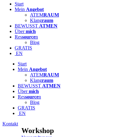
Start
Mein
Angebot
ATEM
RAUM
Klang
raum
BEWUSST
ATMEN
Über
mich
Res
source
n
Blog
GRATIS
EN
Start
Mein
Angebot
ATEM
RAUM
Klang
raum
BEWUSST
ATMEN
Über
mich
Res
source
n
Blog
GRATIS
EN
Kontakt
Workshop