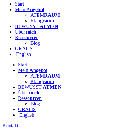
Start
Mein
Angebot
ATEM
RAUM
Klang
raum
BEWUSST
ATMEN
Über
mich
Res
source
n
Blog
GRATIS
English
Start
Mein
Angebot
ATEM
RAUM
Klang
raum
BEWUSST
ATMEN
Über
mich
Res
source
n
Blog
GRATIS
English
Kontakt