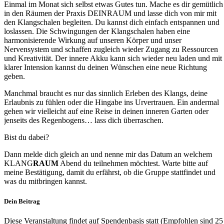
Einmal im Monat sich selbst etwas Gutes tun. Mache es dir gemütlich
in den Räumen der Praxis DEINRAUM und lasse dich von mir mit
den Klangschalen begleiten. Du kannst dich einfach entspannen und
loslassen. Die Schwingungen der Klangschalen haben eine
harmonisierende Wirkung auf unseren Körper und unser
Nervensystem und schaffen zugleich wieder Zugang zu Ressourcen
und Kreativität. Der innere Akku kann sich wieder neu laden und mit
klarer Intension kannst du deinen Wünschen eine neue Richtung
geben.
Manchmal braucht es nur das sinnlich Erleben des Klangs, deine
Erlaubnis zu fühlen oder die Hingabe ins Urvertrauen. Ein andermal
gehen wir vielleicht auf eine Reise in deinen inneren Garten oder
jenseits des Regenbogens… lass dich überraschen.
Bist du dabei?
Dann melde dich gleich an und nenne mir das Datum an welchem
KLANG
RAUM
Abend du teilnehmen möchtest. Warte bitte auf
meine Bestätigung, damit du erfährst, ob die Gruppe stattfindet und
was du mitbringen kannst.
Dein Beitrag
Diese Veranstaltung findet auf Spendenbasis statt (Empfohlen sind 25