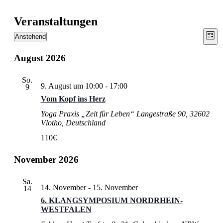
Veranstaltungen
Ans
Ver
Anstehend
Liste
Ans
Datum
Nav
wählen.
Nav
August 2026
So.
9. August um 10:00
-
17:00
9
Vom Kopf ins Herz
Yoga Praxis „Zeit für Leben“
Langestraße 90, 32602
Vlotho, Deutschland
110€
November 2026
Sa.
14. November
-
15. November
14
6. KLANGSYMPOSIUM NORDRHEIN-
WESTFALEN