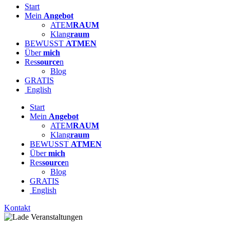
Start
Mein
Angebot
ATEM
RAUM
Klang
raum
BEWUSST
ATMEN
Über
mich
Res
source
n
Blog
GRATIS
English
Start
Mein
Angebot
ATEM
RAUM
Klang
raum
BEWUSST
ATMEN
Über
mich
Res
source
n
Blog
GRATIS
English
Kontakt