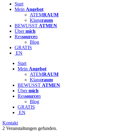
Start
Mein
Angebot
ATEM
RAUM
Klang
raum
BEWUSST
ATMEN
Über
mich
Res
source
n
Blog
GRATIS
EN
Start
Mein
Angebot
ATEM
RAUM
Klang
raum
BEWUSST
ATMEN
Über
mich
Res
source
n
Blog
GRATIS
EN
Kontakt
2 Veranstaltungen gefunden.