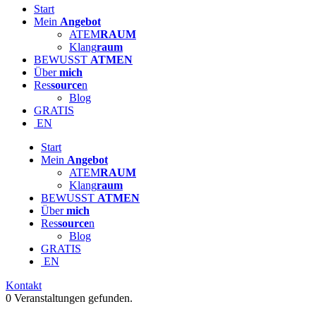
Start
Mein
Angebot
ATEM
RAUM
Klang
raum
BEWUSST
ATMEN
Über
mich
Res
source
n
Blog
GRATIS
EN
Start
Mein
Angebot
ATEM
RAUM
Klang
raum
BEWUSST
ATMEN
Über
mich
Res
source
n
Blog
GRATIS
EN
Kontakt
0 Veranstaltungen gefunden.